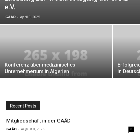
e.V.
GAÄD
-
April 9, 2025
Konferenz über medizinisches
Erfolgrei
Unternehmertum in Algerien
in Deutsc
Recent Posts
Mitgliedschaft in der GAÄD
GAÄD
-
August 8, 2026
0